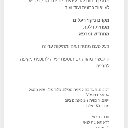
מסלק ריחות לא נעימים מהפה והגוף, מסייע
לעייפות כרונית ועוד ועוד.
מקדם ניקוי רעלים
מפחית דלקת
מתחדש ומרפא
בעל טעם מנטה נעים ומתיקות עדינה
התכשיר מהווה גם תוספת יעילה לתוכנית מקיפה
להרזיה.
רכיבים: תערובת קניינית מכילה: כלורופילין, שמן מנטול
אריזה: 500 מ"ל
יישום: 1 כפית.2-3 פעמים ביום
מחיר: 150 ש"ח
100% טבעי
ללא תופעות לוואי
לא ממכר